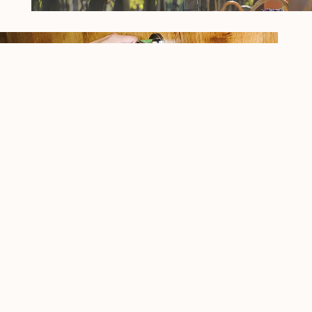
Una visione che abbraccia
cinque continenti
Ogni bottiglia di Banfi nasce da una cura
artigianale, pensata per varcare oceani e confini,
incontrando palati diversi ma sempre uniti